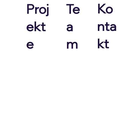
Ko
Proj
Te
nta
ekt
a
kt
e
m